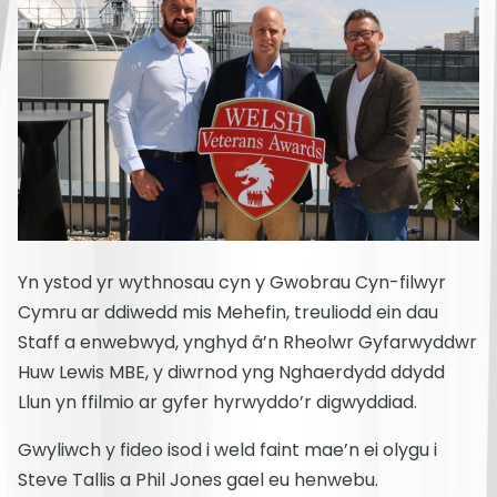
Yn ystod yr wythnosau cyn y Gwobrau Cyn-filwyr
Cymru ar ddiwedd mis Mehefin, treuliodd ein dau
Staff a enwebwyd, ynghyd â’n Rheolwr Gyfarwyddwr
Huw Lewis MBE, y diwrnod yng Nghaerdydd ddydd
Llun yn ffilmio ar gyfer hyrwyddo’r digwyddiad.
Gwyliwch y fideo isod i weld faint mae’n ei olygu i
Steve Tallis a Phil Jones gael eu henwebu.