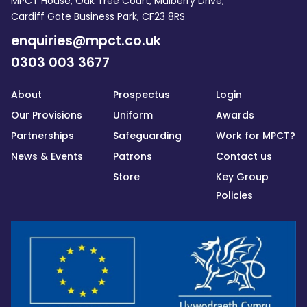
MPCT House, Oak Tree Court, Mulberry Drive,
Cardiff Gate Business Park, CF23 8RS
enquiries@mpct.co.uk
0303 003 3677
About
Prospectus
Login
Our Provisions
Uniform
Awards
Partnerships
Safeguarding
Work for MPCT?
News & Events
Patrons
Contact us
Store
Key Group
Policies