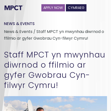
APPLY NOW
CYMRAEG
NEWS & EVENTS
News & Events / Staff MPCT yn mwynhau diwrnod o
ffilmio ar gyfer Gwobrau Cyn-filwyr Cymru!
Staff MPCT yn mwynhau
diwrnod o ffilmio ar
gyfer Gwobrau Cyn-
filwyr Cymru!